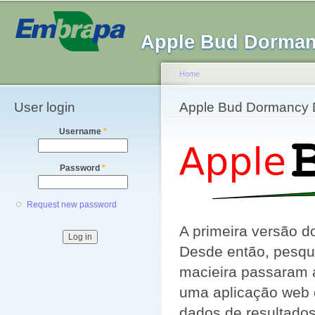
Sk
ma
Apple Bud Dorman
co
Home
User login
You are here
Apple Bud Dormancy 
Username
*
Password
*
Request new password
A primeira versão d
Desde então, pesqu
macieira passaram a
uma aplicação web 
dados de resultado