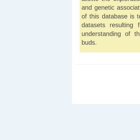
and genetic associa
of this database is 
datasets resulting
understanding of t
buds.